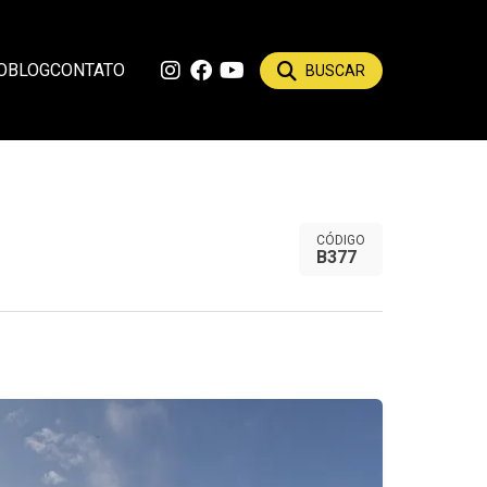
O
BLOG
CONTATO
BUSCAR
CÓDIGO
B377