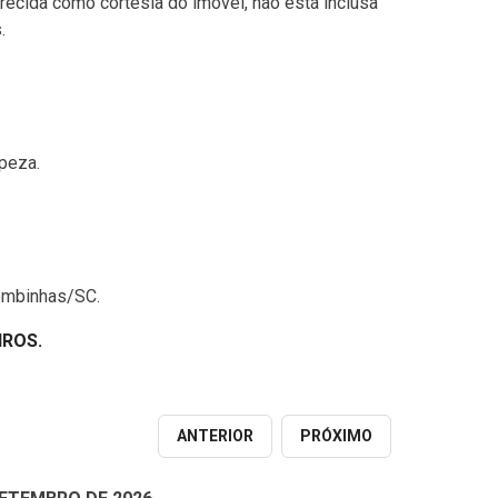
erecida como cortesia do imóvel, não está inclusa
.
peza.
Bombinhas/SC.
IROS.
ANTERIOR
PRÓXIMO