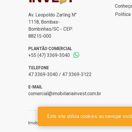
Conheç
Política
Av. Leopoldo Zarling N°
1118, Bombas-
Bombinhas/SC - CEP:
88215-000
PLANTÃO COMERCIAL
+55 (47) 3369-3040
TELEFONE
47 3369-3040 / 47 3369-3122
E-MAIL
comercial@imobiliariainvest.com.br
Este site utiliza cookies, ao navegar voc
Imobiliária Invest Bombinhas - CRECI 4189J - CNPJ 20.