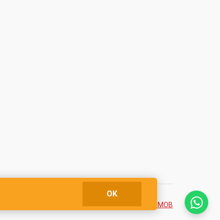
OK
Desenvolvido com o
CIM IMOB